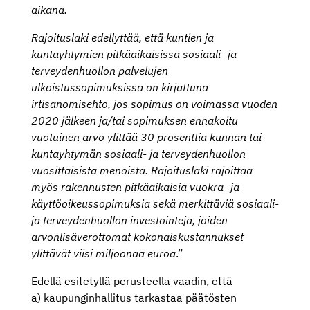
aikana.
Rajoituslaki edellyttää, että kuntien ja
kuntayhtymien pitkäaikaisissa sosiaali- ja
terveydenhuollon palvelujen
ulkoistussopimuksissa on kirjattuna
irtisanomisehto, jos sopimus on voimassa vuoden
2020 jälkeen ja/tai sopimuksen ennakoitu
vuotuinen arvo ylittää 30 prosenttia kunnan tai
kuntayhtymän sosiaali- ja terveydenhuollon
vuosittaisista menoista. Rajoituslaki rajoittaa
myös rakennusten pitkäaikaisia vuokra- ja
käyttöoikeussopimuksia sekä merkittäviä sosiaali-
ja terveydenhuollon investointeja, joiden
arvonlisäverottomat kokonaiskustannukset
ylittävät viisi miljoonaa euroa
.”
Edellä esitetyllä perusteella vaadin, että
a) kaupunginhallitus tarkastaa päätösten