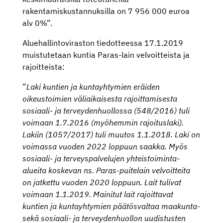
rakentamiskustannuksilla on 7 956 000 euroa
alv 0%”.
Aluehallintoviraston tiedotteessa 17.1.2019
muistutetaan kuntia Paras-lain velvoitteista ja
rajoitteista:
”
Laki kuntien ja kuntayhtymien eräiden
oikeustoimien väliaikaisesta rajoittamisesta
sosiaali- ja terveydenhuollossa (548/2016) tuli
voimaan 1.7.2016 (myöhemmin rajoituslaki).
Lakiin (1057/2017) tuli muutos 1.1.2018. Laki on
voimassa vuoden 2022 loppuun saakka. Myös
sosiaali- ja terveyspalvelujen yhteistoiminta-
alueita koskevan ns. Paras-puitelain velvoitteita
on jatkettu vuoden 2020 loppuun. Lait tulivat
voimaan 1.1.2019. Mainitut lait rajoittavat
kuntien ja kuntayhtymien päätösvaltaa maakunta-
sekä sosiaali- ja terveydenhuollon uudistusten