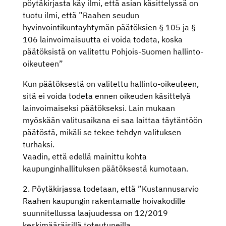
pöytäkirjasta käy ilmi, että asian käsittelyssä on
tuotu ilmi, että ”Raahen seudun
hyvinvointikuntayhtymän päätöksien § 105 ja §
106 lainvoimaisuutta ei voida todeta, koska
päätöksistä on valitettu Pohjois-Suomen hallinto-
oikeuteen”
Kun päätöksestä on valitettu hallinto-oikeuteen,
sitä ei voida todeta ennen oikeuden käsittelyä
lainvoimaiseksi päätökseksi. Lain mukaan
myöskään valitusaikana ei saa laittaa täytäntöön
päätöstä, mikäli se tekee tehdyn valituksen
turhaksi.
Vaadin, että edellä mainittu kohta
kaupunginhallituksen päätöksestä kumotaan.
2. Pöytäkirjassa todetaan, että ”Kustannusarvio
Raahen kaupungin rakentamalle hoivakodille
suunnitellussa laajuudessa on 12/2019
keskimääräisillä toteutuneilla