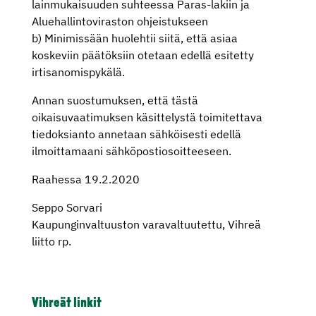
lainmukaisuuden suhteessa Paras-lakiin ja
Aluehallintoviraston ohjeistukseen
b) Minimissään huolehtii siitä, että asiaa
koskeviin päätöksiin otetaan edellä esitetty
irtisanomispykälä.
Annan suostumuksen, että tästä
oikaisuvaatimuksen käsittelystä toimitettava
tiedoksianto annetaan sähköisesti edellä
ilmoittamaani sähköpostiosoitteeseen.
Raahessa 19.2.2020
Seppo Sorvari
Kaupunginvaltuuston varavaltuutettu, Vihreä
liitto rp.
Vihreät linkit