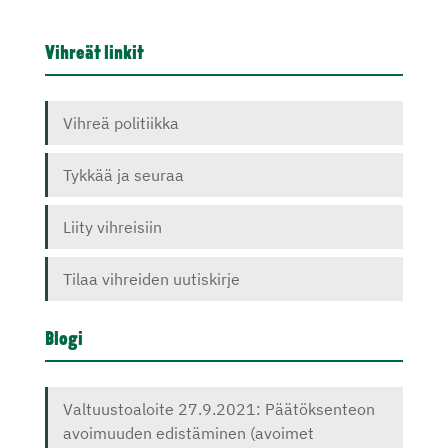
Vihreät linkit
Vihreä politiikka
Tykkää ja seuraa
Liity vihreisiin
Tilaa vihreiden uutiskirje
Blogi
Valtuustoaloite 27.9.2021: Päätöksenteon
avoimuuden edistäminen (avoimet