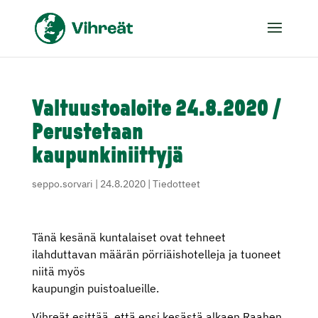
Valtuustoaloite 24.8.2020 /
Perustetaan
kaupunkiniittyjä
seppo.sorvari
|
24.8.2020
|
Tiedotteet
Tänä kesänä kuntalaiset ovat tehneet
ilahduttavan määrän pörriäishotelleja ja tuoneet
niitä myös
kaupungin puistoalueille.
Vihreät esittää, että ensi kesästä alkaen Raahen