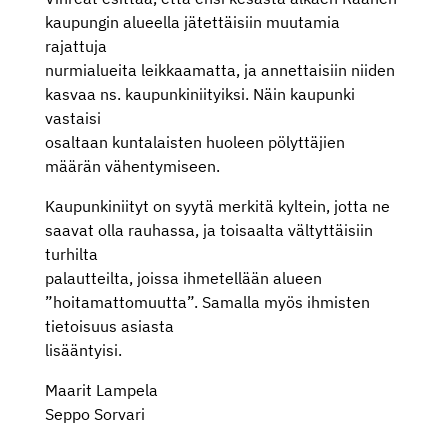
kaupungin alueella jätettäisiin muutamia
rajattuja
nurmialueita leikkaamatta, ja annettaisiin niiden
kasvaa ns. kaupunkiniityiksi. Näin kaupunki
vastaisi
osaltaan kuntalaisten huoleen pölyttäjien
määrän vähentymiseen.
Kaupunkiniityt on syytä merkitä kyltein, jotta ne
saavat olla rauhassa, ja toisaalta vältyttäisiin
turhilta
palautteilta, joissa ihmetellään alueen
”hoitamattomuutta”. Samalla myös ihmisten
tietoisuus asiasta
lisääntyisi.
Maarit Lampela
Seppo Sorvari