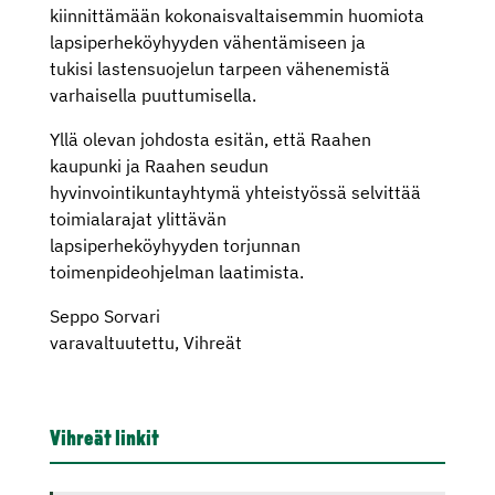
kiinnittämään kokonaisvaltaisemmin huomiota
lapsiperheköyhyyden vähentämiseen ja
tukisi lastensuojelun tarpeen vähenemistä
varhaisella puuttumisella.
Yllä olevan johdosta esitän, että Raahen
kaupunki ja Raahen seudun
hyvinvointikuntayhtymä yhteistyössä selvittää
toimialarajat ylittävän
lapsiperheköyhyyden torjunnan
toimenpideohjelman laatimista.
Seppo Sorvari
varavaltuutettu, Vihreät
Vihreät linkit