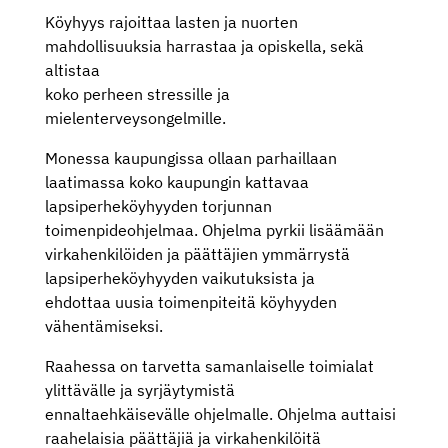
Köyhyys rajoittaa lasten ja nuorten
mahdollisuuksia harrastaa ja opiskella, sekä
altistaa
koko perheen stressille ja
mielenterveysongelmille.
Monessa kaupungissa ollaan parhaillaan
laatimassa koko kaupungin kattavaa
lapsiperheköyhyyden torjunnan
toimenpideohjelmaa. Ohjelma pyrkii lisäämään
virkahenkilöiden ja päättäjien ymmärrystä
lapsiperheköyhyyden vaikutuksista ja
ehdottaa uusia toimenpiteitä köyhyyden
vähentämiseksi.
Raahessa on tarvetta samanlaiselle toimialat
ylittävälle ja syrjäytymistä
ennaltaehkäisevälle ohjelmalle. Ohjelma auttaisi
raahelaisia päättäjiä ja virkahenkilöitä