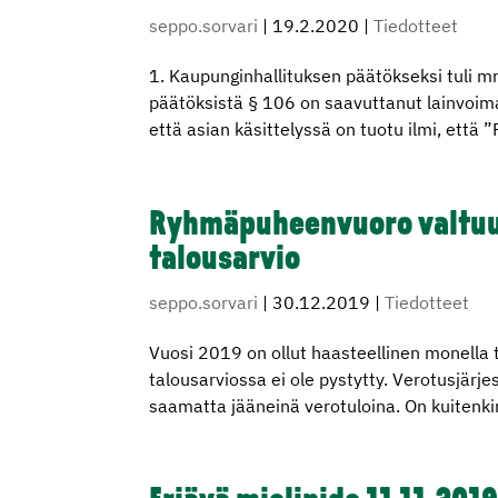
seppo.sorvari
|
19.2.2020
|
Tiedotteet
1. Kaupunginhallituksen päätökseksi tuli 
päätöksistä § 106 on saavuttanut lainvoiman
että asian käsittelyssä on tuotu ilmi, että 
Ryhmäpuheenvuoro valtuu
talousarvio
seppo.sorvari
|
30.12.2019
|
Tiedotteet
Vuosi 2019 on ollut haasteellinen monella 
talousarviossa ei ole pystytty. Verotusjär
saamatta jääneinä verotuloina. On kuitenki