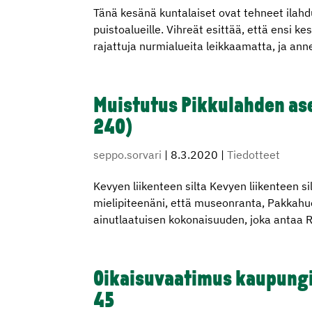
Tänä kesänä kuntalaiset ovat tehneet ilahd
puistoalueille. Vihreät esittää, että ensi 
rajattuja nurmialueita leikkaamatta, ja annet
Muistutus Pikkulahden a
240)
seppo.sorvari
|
8.3.2020
|
Tiedotteet
Kevyen liikenteen silta Kevyen liikenteen s
mielipiteenäni, että museonranta, Pakkahu
ainutlaatuisen kokonaisuuden, joka antaa R
Oikaisuvaatimus kaupungi
45