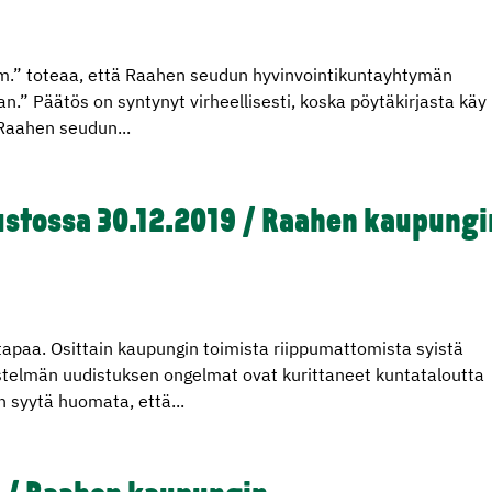
mm.” toteaa, että Raahen seudun hyvinvointikuntayhtymän
.” Päätös on syntynyt virheellisesti, koska pöytäkirjasta käy 
”Raahen seudun...
stossa 30.12.2019 / Raahen kaupungi
tapaa. Osittain kaupungin toimista riippumattomista syistä
jestelmän uudistuksen ongelmat ovat kurittaneet kuntataloutta
n syytä huomata, että...