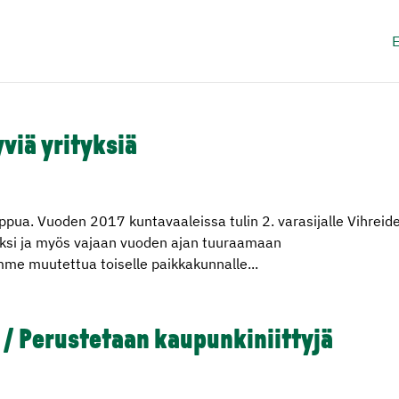
E
yviä yrityksiä
ppua. Vuoden 2017 kuntavaaleissa tulin 2. varasijalle Vihreid
eksi ja myös vajaan vuoden ajan tuuraamaan
me muutettua toiselle paikkakunnalle...
 / Perustetaan kaupunkiniittyjä