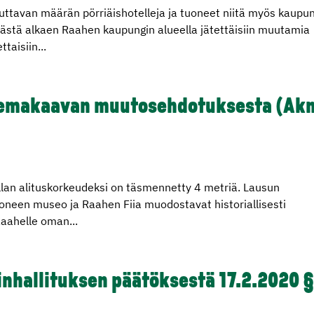
uttavan määrän pörriäishotelleja ja tuoneet niitä myös kaupu
kesästä alkaen Raahen kaupungin alueella jätettäisiin muutamia
taisiin...
semakaavan muutosehdotuksesta (Ak
illan alituskorkeudeksi on täsmennetty 4 metriä. Lausun
oneen museo ja Raahen Fiia muodostavat historiallisesti
aahelle oman...
nhallituksen päätöksestä 17.2.2020 