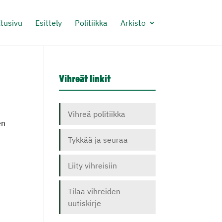
tusivu
Esittely
Politiikka
Arkisto
Vihreät linkit
Vihreä politiikka
en
Tykkää ja seuraa
Liity vihreisiin
Tilaa vihreiden
uutiskirje