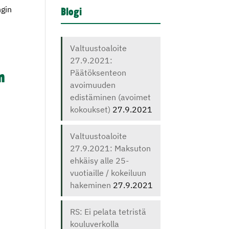
ngin
Blogi
Valtuustoaloite
27.9.2021:
Päätöksenteon
m
avoimuuden
edistäminen (avoimet
kokoukset)
27.9.2021
Valtuustoaloite
27.9.2021: Maksuton
ehkäisy alle 25-
vuotiaille / kokeiluun
hakeminen
27.9.2021
§
RS: Ei pelata tetristä
kouluverkolla