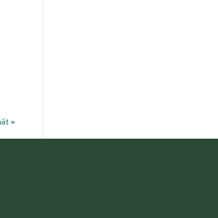
ät »
i