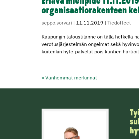
Eriävä mielipide 11.11.20
organisaatiorakenteen ke
seppo.sorvari
|
11.11.2019
|
Tiedotteet
Kaupungin taloustilanne on tällä hetkellä 
verotusjärjestelmän ongelmat sekä hyvinvoi
kuitenkin hyte-palvelut pois kuntien hartioi
« Vanhemmat merkinnät
Ty
su
hy