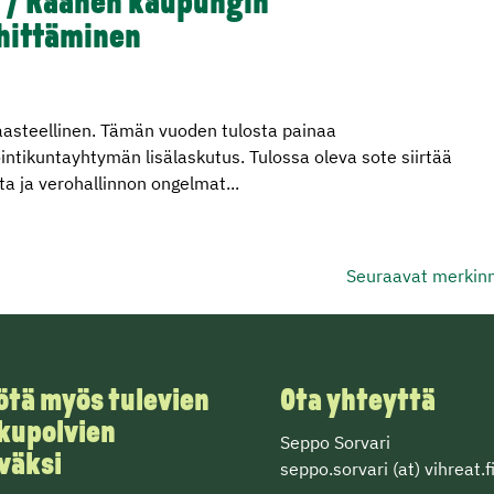
19 / Raahen kaupungin
hittäminen
haasteellinen. Tämän vuoden tulosta painaa
ntikuntayhtymän lisälaskutus. Tulossa oleva sote siirtää
lta ja verohallinnon ongelmat...
Seuraavat merkinn
ötä myös tulevien
Ota yhteyttä
kupolvien
Seppo Sorvari
väksi
seppo.sorvari (at) vihreat.f