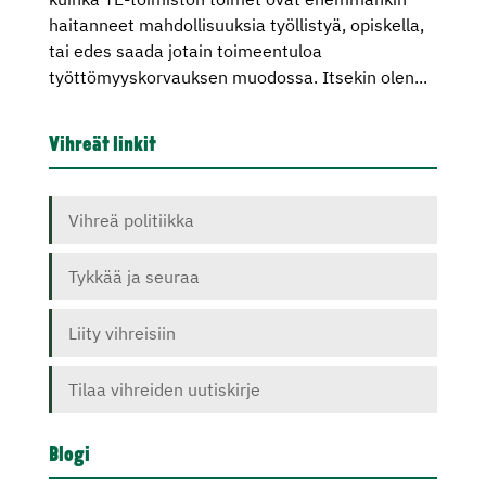
haitanneet mahdollisuuksia työllistyä, opiskella,
tai edes saada jotain toimeentuloa
työttömyyskorvauksen muodossa. Itsekin olen...
Vihreät linkit
Vihreä politiikka
Tykkää ja seuraa
Liity vihreisiin
Tilaa vihreiden uutiskirje
Blogi