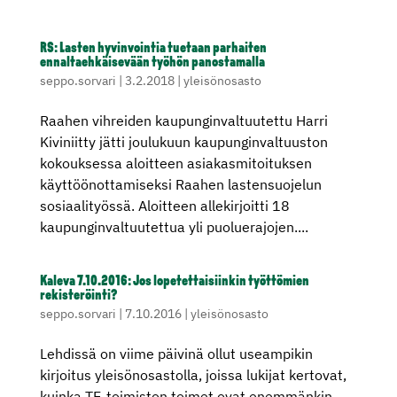
RS: Lasten hyvinvointia tuetaan parhaiten
ennaltaehkäisevään työhön panostamalla
seppo.sorvari
|
3.2.2018
|
yleisönosasto
Raahen vihreiden kaupunginvaltuutettu Harri
Kiviniitty jätti joulukuun kaupunginvaltuuston
kokouksessa aloitteen asiakasmitoituksen
käyttöönottamiseksi Raahen lastensuojelun
sosiaalityössä. Aloitteen allekirjoitti 18
kaupunginvaltuutettua yli puoluerajojen....
Kaleva 7.10.2016: Jos lopetettaisiinkin työttömien
rekisteröinti?
seppo.sorvari
|
7.10.2016
|
yleisönosasto
Lehdissä on viime päivinä ollut useampikin
kirjoitus yleisönosastolla, joissa lukijat kertovat,
kuinka TE-toimiston toimet ovat enemmänkin