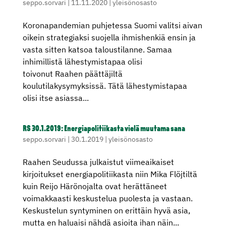
seppo.sorvari
|
11.11.2020
|
yleisönosasto
Koronapandemian puhjetessa Suomi valitsi aivan
oikein strategiaksi suojella ihmishenkiä ensin ja
vasta sitten katsoa taloustilanne. Samaa
inhimillistä lähestymistapaa olisi
toivonut Raahen päättäjiltä
koulutilakysymyksissä. Tätä lähestymistapaa
olisi itse asiassa...
RS 30.1.2019: Energiapolitiikasta vielä muutama sana
seppo.sorvari
|
30.1.2019
|
yleisönosasto
Raahen Seudussa julkaistut viimeaikaiset
kirjoitukset energiapolitiikasta niin Mika Flöjtiltä
kuin Reijo Härönojalta ovat herättäneet
voimakkaasti keskustelua puolesta ja vastaan.
Keskustelun syntyminen on erittäin hyvä asia,
mutta en haluaisi nähdä asioita ihan näin...