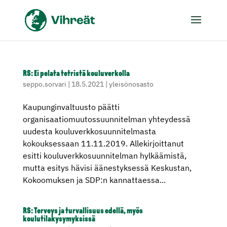
RS: Ei pelata tetristä kouluverkolla
seppo.sorvari
|
18.5.2021
|
yleisönosasto
Kaupunginvaltuusto päätti
organisaatiomuutossuunnitelman yhteydessä
uudesta kouluverkkosuunnitelmasta
kokouksessaan 11.11.2019. Allekirjoittanut
esitti kouluverkkosuunnitelman hylkäämistä,
mutta esitys hävisi äänestyksessä Keskustan,
Kokoomuksen ja SDP:n kannattaessa...
RS: Terveys ja turvallisuus edellä, myös
koulutilakysymyksissä